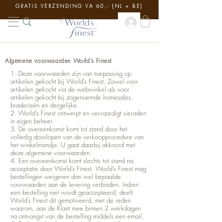
GRATIS VERZENDING VA 60,- {NL + BE}
Algemene voorwaarden World’s Finest
1. Deze voorwaarden zijn van toepassing op
artikelen gekocht bij World’s Finest. Zowel voor
artikelen gekocht via de webwinkel als voor
artikelen gekocht bij zogenoemde homesales,
braderieën en dergelijke.
2. World’s Finest ontwerpt en vervaardigt sieraden
in eigen beheer.
3. De overeenkomst komt tot stand door het
volledig doorlopen van de verkoopprocedure van
het winkelmandje. U gaat daarbij akkoord met
deze algemene voorwaarden.
4. Een overeenkomst komt slechts tot stand na
acceptatie door World’s Finest. World’s Finest mag
bestellingen weigeren dan wel bepaalde
voorwaarden aan de levering verbinden. Indien
een bestelling niet wordt geaccepteerd, deelt
World’s Finest dit gemotiveerd, met de reden
waarom, aan de Klant mee binnen 2 werkdagen
na ontvangst van de bestelling middels een email.