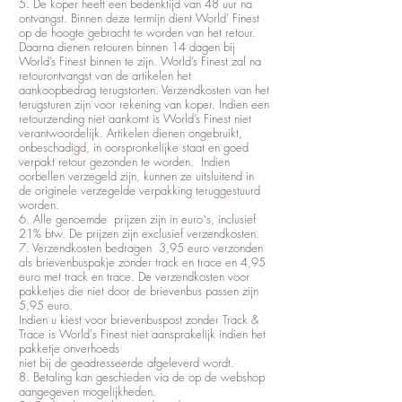
5. De koper heeft een bedenktijd van 48 uur na
ontvangst. Binnen deze termijn dient World’ Finest
op de hoogte gebracht te worden van het retour.
Daarna dienen retouren binnen 14 dagen bij
World’s Finest binnen te zijn. World’s Finest zal na
retourontvangst van de artikelen het
aankoopbedrag terugstorten. Verzendkosten van het
terugsturen zijn voor rekening van koper. Indien een
retourzending niet aankomt is World’s Finest niet
verantwoordelijk. Artikelen dienen ongebruikt,
onbeschadigd, in oorspronkelijke staat en goed
verpakt retour gezonden te worden. Indien
oorbellen verzegeld zijn, kunnen ze uitsluitend in
de originele verzegelde verpakking teruggestuurd
worden.
6. Alle genoemde prijzen zijn in euro`s, inclusief
21% btw. De prijzen zijn exclusief verzendkosten.
7. Verzendkosten bedragen 3,95 euro verzonden
als brievenbuspakje zonder track en trace en 4,95
euro met track en trace. De verzendkosten voor
pakketjes die niet door de brievenbus passen zijn
5,95 euro.
Indien u kiest voor brievenbuspost zonder Track &
Trace is World's Finest niet aansprakelijk indien het
pakketje onverhoeds
niet bij de geadresseerde afgeleverd wordt.
8. Betaling kan geschieden via de op de webshop
aangegeven mogelijkheden.