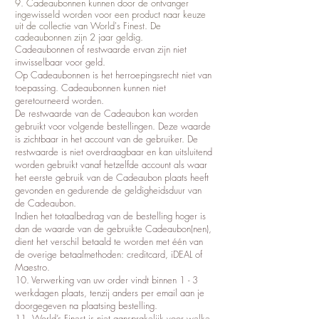
9. Cadeaubonnen kunnen door de ontvanger
ingewisseld worden voor een product naar keuze
uit de collectie van World's Finest. De
cadeaubonnen zijn 2 jaar geldig.
Cadeaubonnen of restwaarde ervan zijn niet
inwisselbaar voor geld.
Op Cadeaubonnen is het herroepingsrecht niet van
toepassing. Cadeaubonnen kunnen niet
geretourneerd worden.
De restwaarde van de Cadeaubon kan worden
gebruikt voor volgende bestellingen. Deze waarde
is zichtbaar in het account van de gebruiker. De
restwaarde is niet overdraagbaar en kan uitsluitend
worden gebruikt vanaf hetzelfde account als waar
het eerste gebruik van de Cadeaubon plaats heeft
gevonden en gedurende de geldigheidsduur van
de Cadeaubon.
Indien het totaalbedrag van de bestelling hoger is
dan de waarde van de gebruikte Cadeaubon(nen),
dient het verschil betaald te worden met één van
de overige betaalmethoden: creditcard, iDEAL of
Maestro.
10. Verwerking van uw order vindt binnen 1 - 3
werkdagen plaats, tenzij anders per email aan je
doorgegeven na plaatsing bestelling.
11. World’s Finest is niet aansprakelijk voor welke