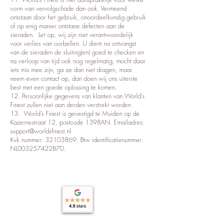
vorm van vervolgschade dan ook. Vermeend
ontstaan door het gebruik, onoordeelkundig gebruik
of op enig manier ontstane defecten aan de
sieraden. Let op, wij zijn niet verantwoordelijk
voor verlies van oorbellen. U dient na ontvangst
van de sieraden de sluiting(en) goed te checken en
na verloop van tijd ook nog regelmatig, mocht daar
iets mis mee zijn, ga ze dan niet dragen, maar
neem even contact op, dan doen wij ons uiterste
best met een goede oplossing te komen.
12. Persoonlijke gegevens van klanten van World’s
Finest zullen niet aan derden verstrekt worden.
13. World’s Finest is gevestigd te Muiden op de
Kazernestraat 12, postcode 1398AN. Emailadres:
support@worldsfinest.nl
Kvk nummer:
32103869
. Btw identificatienummer:
NL003257422B70.