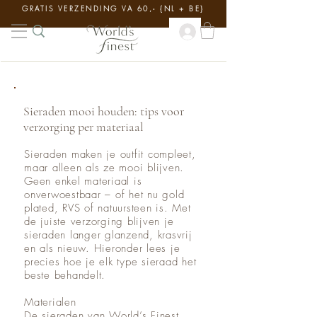
GRATIS VERZENDING VA 60,- {NL + BE}
Sieraden mooi houden: tips voor
verzorging per materiaal
Sieraden maken je outfit compleet,
maar alleen als ze mooi blijven.
Geen enkel materiaal is
onverwoestbaar – of het nu gold
plated, RVS of natuursteen is. Met
de juiste verzorging blijven je
sieraden langer glanzend, krasvrij
en als nieuw. Hieronder lees je
precies hoe je elk type sieraad het
beste behandelt.
Materialen
De sieraden van World’s Finest