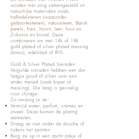
worden met zorg samengesteld uit
natuurlijke materialen zoals
halfedelstenen (waaronder
geboortestenen
),
natuursteen
,
Barok
parels
, hars, hoorn, leer, hout en
Zirkonia en kristal. Deze
combineren we met 14k of 18k
gold plated of silver plated messing
(brass), edelstaal of RVS.
Gold & Silver Plated Sieraden
Vergulde sieraden hebben een dun
laagje goud of zilver over een
ander metaal (vaak koper of
messing). Die laag is gevoelig
voor slijtage.
Zo verzorg je ze:
Vermijd water, parfum, crèmes en
zweet. Deze kunnen de plating
aantasten.
Draag ze niet onder de douche of
tijdens het sporten.
Berg ze op in een zacht zakje of