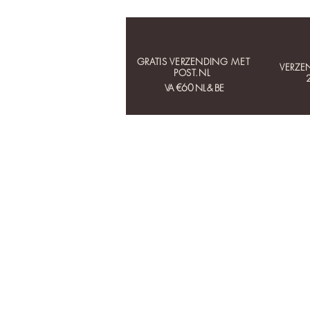
GRATIS VERZENDING MET
VERZE
POST.NL
€60
VA
NL & BE
HOME
COLLECTIES
OORBELLEN
KETTINGEN
ARMBANDEN
RINGEN