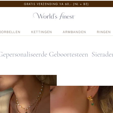
GRATIS VERZENDING VA 60,- {NL + BE}
OORBELLEN
KETTINGEN
ARMBANDEN
RINGEN
Gepersonaliseerde Geboortesteen Sierade