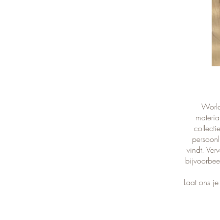
World
materia
collecti
persoonl
vindt. Ver
bijvoorbee
Laat ons j