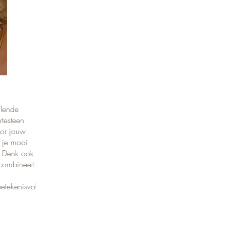
llende
testeen
oor jouw
e je mooi
. Denk ook
combineert
etekenisvol