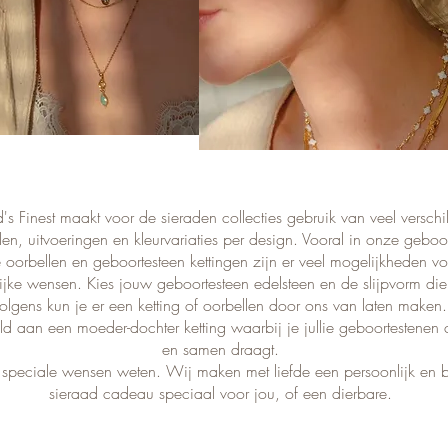
's Finest maakt voor de
sieraden collecties
gebruik van veel verschi
len
, uitvoeringen en kleurvariaties per design. Vooral in onze
geboor
e
oorbellen
en geboortesteen
kettingen
zijn er veel mogelijkheden v
ijke wensen. Kies jouw geboortesteen edelsteen en de slijpvorm di
volgens kun je er een ketting of oorbellen door ons van laten maken
ld aan een moeder-dochter ketting waarbij je jullie
geboortestenen
en samen draagt.
e speciale wensen weten. Wij maken met liefde een persoonlijk en b
sieraad cadeau
speciaal voor jou, of een dierbare.