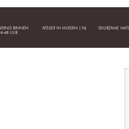
NDING BINNEN
ATELIER IN MUIDEN | NL
DUURZAME MATE
24-48 UUR
Klantenservice
Informatie
Contact
Betaalbare luxe
Mijn account
Gepersonaliseerde sieraden
Bestellen
Collectie updates
Veelgestelde vragen
Sieraden cadeaubon
Veilig betalen
Cadeauservice
Materialen