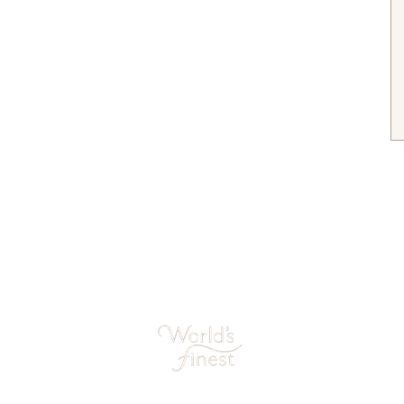
Verzending
Sieraden mooi houden
Retourneren
Studio Shop World's Finest
Garantie
Privacy
Blog Sieradentrends
gemene voorwaarden
Sieraden cadeau tips
World's Finest Sieraden