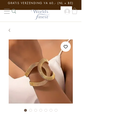
GRATIS VERZENDING VA 60,- {NL + BE}