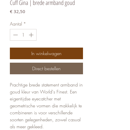
Cuff Gina | brede armband goud
Prijs
€ 32,50
Aantal
*
In winkelwagen
Direct bestellen
Prachtige brede statement armband in
goud kleur van World's Finest. Een
eigentijdse eyecatcher met
geometrische vormen die makkelijk te
combineren is voor verschillende
soorten gelegenheden, zowel casual
als meer gekleed.