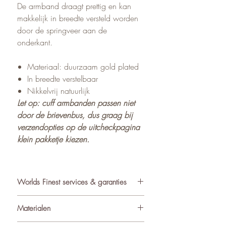
De armband draagt prettig en kan
makkelijk in breedte versteld worden
door de springveer aan de
onderkant.
Materiaal: duurzaam gold plated
In breedte verstelbaar
Nikkelvrij natuurlijk
Let op: cuff armbanden passen niet
door de brievenbus, dus graag bij
verzendopties op de uitcheckpagina
klein pakketje kiezen.
Worlds Finest services & garanties
✓ Atelier in Muiden NL
Materialen
✓ Gratis verzending va €75
✓ Verzending binnen 24-48 uur