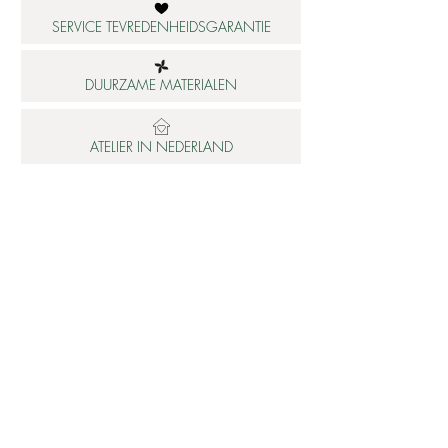
SERVICE TEVREDENHEIDSGARANTIE
DUURZAME MATERIALEN
ATELIER IN NEDERLAND
Informatie
Betaalbare luxe
About us
Studio Shop World's Finest
Gepersonaliseerde sieraden
Collectie updates
Sieraden cadeaubon
Sieraden cadeau tips