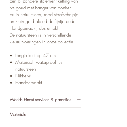
Een bijzondere statement ketting van
rvs goud met hanger van donker
bruin natuursteen, rood staafschelpje
en klein gold plated dolfijntje bedel.
Handgemaakt, dus uniek!
De natuursteen is in verschillende
kleuruitvoeringen in onze collectie.
Lengte ketting: 47 cm
Materiaal: waterproof rvs,
natuursteen
Nikkelvrij
Handgemaakt
Worlds Finest services & garanties
✓ Atelier in Muiden NL
Materialen
✓ Gratis verzending va €75
✓ Verzending binnen 24-48 uur
De sieraden van World’s Finest