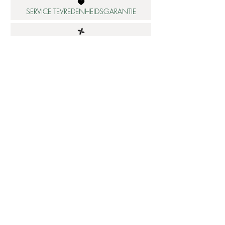
SERVICE TEVREDENHEIDSGARANTIE
DUURZAME MATERIALEN
ATELIER IN NEDERLAND
Informatie
Betaalbare luxe
About us
Studio Shop World's Finest
Gepersonaliseerde sieraden
Collectie updates
Sieraden cadeaubon
Sieraden cadeau tips