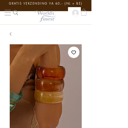
GRATIS VERZENDING VA 60,- {NL + BE}