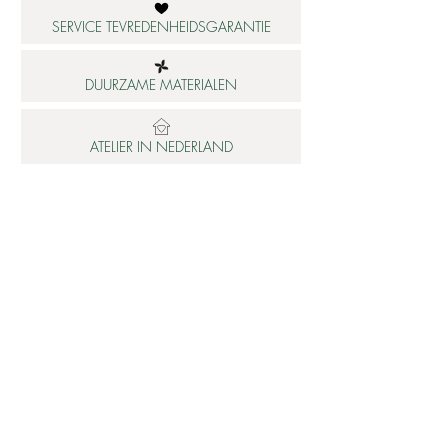
SERVICE TEVREDENHEIDSGARANTIE
DUURZAME MATERIALEN
ATELIER IN NEDERLAND
Informatie
Betaalbare luxe
About us
Studio Shop World's Finest
Gepersonaliseerde sieraden
Collectie updates
Sieraden cadeaubon
Sieraden cadeau tips