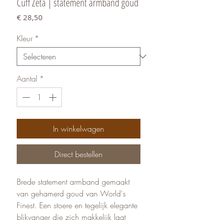
Cuff Zeta | statement armband goud
Prijs
€ 28,50
Kleur
*
Aantal
*
In winkelwagen
Direct bestellen
Brede statement armband gemaakt
van gehamerd goud van World's
Finest. Een stoere en tegelijk elegante
blikvanger die zich makkelijk laat