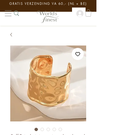
GRATIS VERZENDING VA 60,- {NL + BE}