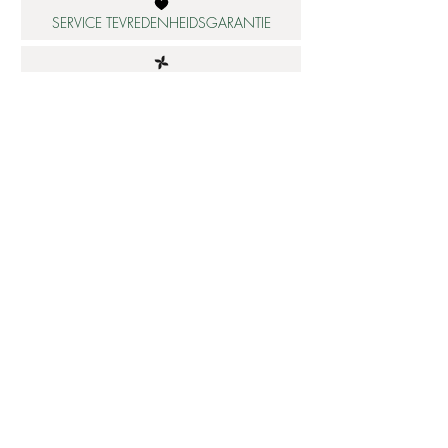
SERVICE TEVREDENHEIDSGARANTIE
DUURZAME MATERIALEN
ATELIER IN NEDERLAND
Informatie
Betaalbare luxe
About us
Studio Shop World's Finest
Gepersonaliseerde sieraden
Collectie updates
Sieraden cadeaubon
Sieraden cadeau tips