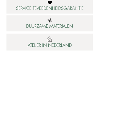
SERVICE TEVREDENHEIDSGARANTIE
DUURZAME MATERIALEN
ATELIER IN NEDERLAND
Informatie
Betaalbare luxe
About us
Studio Shop World's Finest
Gepersonaliseerde sieraden
Collectie updates
Sieraden cadeaubon
Sieraden cadeau tips