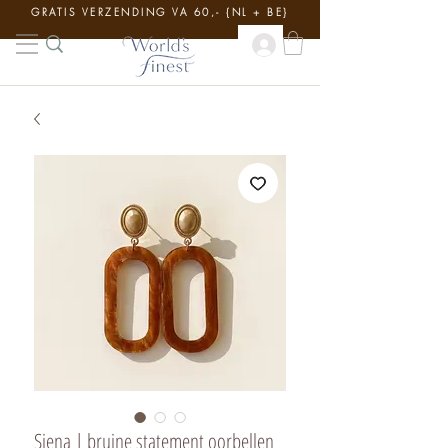
GRATIS VERZENDING VA 60,- {NL + BE}
Siena | bruine statement oorbellen