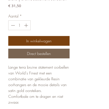
Prijs
€ 31,50
Aantal
*
In winkelwagen
Direct bestellen
Lange terra bruine statement oorbellen
van World's Finest met een
combinatie van gekleurde Resin
oorhangers en de mooie details van
satin gold oorstekers.
Comfortbale om te dragen en niet
zwaar.