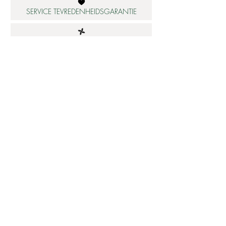
SERVICE TEVREDENHEIDSGARANTIE
DUURZAME MATERIALEN
ATELIER IN NEDERLAND
Informatie
Betaalbare luxe
About us
Studio Shop World's Finest
Gepersonaliseerde sieraden
Collectie updates
Sieraden cadeaubon
Sieraden cadeau tips