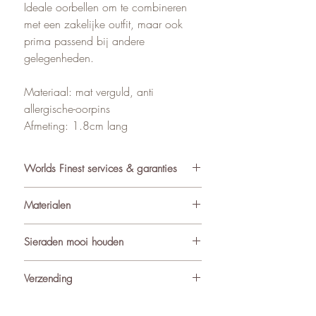
Ideale oorbellen om te combineren
met een zakelijke outfit, maar ook
prima passend bij andere
gelegenheden.
Materiaal: mat verguld, anti
allergische-oorpins
Afmeting: 1.8cm lang
Worlds Finest services & garanties
✓ Atelier in Muiden NL
Materialen
✓ Gratis verzending va €75
✓ Verzending binnen 24-48 uur
De sieraden van World’s Finest
Sieraden mooi houden
✓ Retourneren binnen 14 dagen
worden met zorg samengesteld uit
✓ 3 maanden garantie
ondermeer natuurlijke materialen
Om de kwaliteit en uitstraling van je
Verzending
★ Klantbeoordeling o.b.v. reviews:
zoals edelstenen (waaronder
sieraden te behouden, adviseren we
4.9/5
geboortestenen), natuursteen,
ze met zorg te dragen. Vermijd direct
Alle pakketjes binnen Nederland en