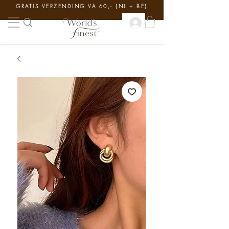
GRATIS VERZENDING VA 60,- {NL + BE}