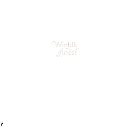
World's Finest Sieraden
Kazernestraat 12
1398AN Muiden
support@worldsfinest.nl
06-30639712