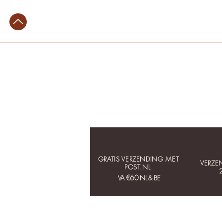
GRATIS VERZENDING MET
VERZE
POST.NL
€60
VA
NL & BE