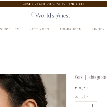
GRATIS VERZENDING VA 60,- {NL + BE}
OORBELLEN
KETTINGEN
ARMBANDEN
RINGEN
Coral | lichte grot
Prijs
€ 30,50
Aantal
*