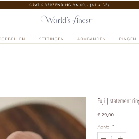
GRATIS VERZENDING VA 60,- {NL + BE}
OORBELLEN
KETTINGEN
ARMBANDEN
RINGEN
Fuji | statement ring
Prijs
€ 29,00
Aantal
*