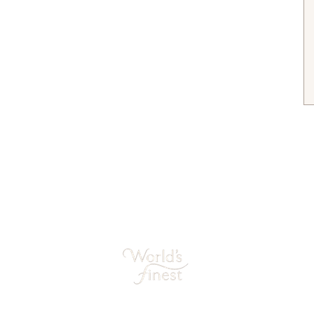
Sieraden mooi houden
Retourneren
Studio Shop World's Finest
Garantie
Privacy
Blog Sieradentrends
gemene voorwaarden
Sieraden cadeau tips
World's Finest Sieraden