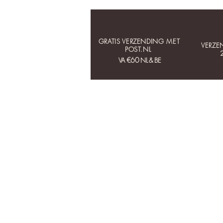
GRATIS VERZENDING MET
VERZE
POST.NL
€60
VA
NL & BE
HOME
COLLECTIES
OORBELLEN
KETTINGEN
ARMBANDEN
RINGEN