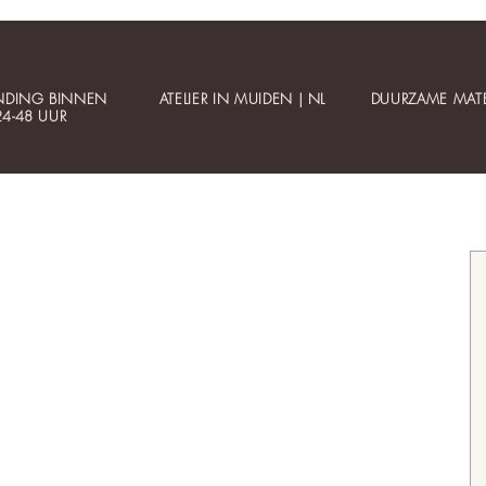
NDING BINNEN
ATELIER IN MUIDEN | NL
DUURZAME MATE
24-48 UUR
Klantenservice
Informatie
Contact
Betaalbare luxe
Mijn account
Gepersonaliseerde sieraden
Bestellen
Collectie updates
Veelgestelde vragen
Sieraden cadeaubon
Veilig betalen
Cadeauservice
Materialen
Verzending