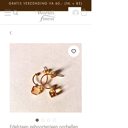
GRATIS VERZENDING VA 60,- {NL + BE}
Edelsteen geboortesteen oorbellen