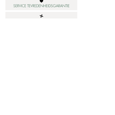
SERVICE TEVREDENHEIDSGARANTIE
DUURZAME MATERIALEN
ATELIER IN NEDERLAND
Informatie
Betaalbare luxe
About us
Studio Shop World's Finest
Gepersonaliseerde sieraden
Collectie updates
Sieraden cadeaubon
Sieraden cadeau tips