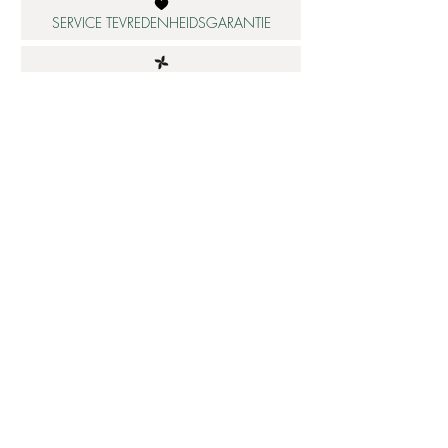
SERVICE TEVREDENHEIDSGARANTIE
DUURZAME MATERIALEN
ATELIER IN NEDERLAND
Informatie
Betaalbare luxe
About us
Studio Shop World's Finest
Gepersonaliseerde sieraden
Collectie updates
Sieraden cadeaubon
Sieraden cadeau tips