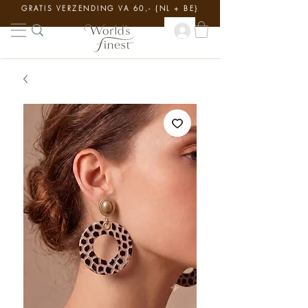
GRATIS VERZENDING VA 60,- {NL + BE}