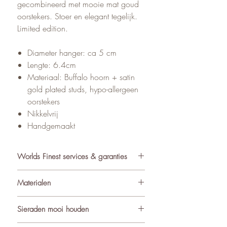
gecombineerd met mooie mat goud
oorstekers. Stoer en elegant tegelijk.
Limited edition.
Diameter hanger: ca 5 cm
Lengte: 6.4cm
Materiaal: Buffalo hoorn + satin
gold plated studs, hypo-allergeen
oorstekers
Nikkelvrij
Handgemaakt
Worlds Finest services & garanties
✓ Atelier in Muiden NL
Materialen
✓ Gratis verzending va €75
✓ Verzending binnen 24-48 uur
De sieraden van World’s Finest
Sieraden mooi houden
✓ Retourneren binnen 14 dagen
worden met zorg samengesteld uit
✓ 3 maanden garantie
ondermeer natuurlijke materialen