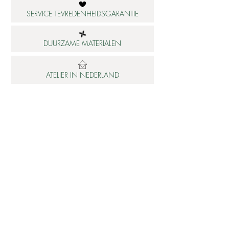
SERVICE TEVREDENHEIDSGARANTIE
DUURZAME MATERIALEN
ATELIER IN NEDERLAND
Informatie
Betaalbare luxe
About us
Studio Shop World's Finest
Gepersonaliseerde sieraden
Collectie updates
Sieraden cadeaubon
Sieraden cadeau tips