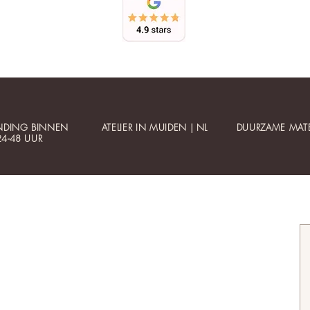
NDING BINNEN
ATELIER IN MUIDEN | NL
DUURZAME MATE
24-48 UUR
Klantenservice
Informatie
Contact
Betaalbare luxe
Mijn account
Gepersonaliseerde sieraden
Bestellen
Collectie updates