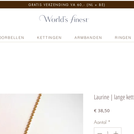
GRATIS VERZENDING VA 60,- {NL + BE}
OORBELLEN
KETTINGEN
ARMBANDEN
RINGEN
Laurine | lange ket
Prijs
€ 38,50
Aantal
*