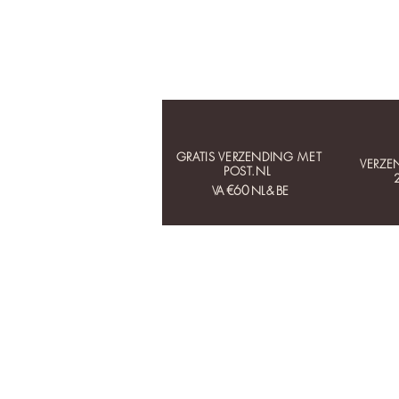
GRATIS VERZENDING MET
VERZE
POST.NL
€60
VA
NL & BE
HOME
COLLECTIES
OORBELLEN