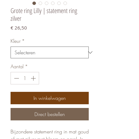
Grote ring Lilly | statement ring
zilver
Prijs
€ 26,50
Kleur
*
Aantal
*
In winkelwagen
Direct bestellen
Bijzondere statement ring in mat goud
of mat zilver met bloem en parel. In