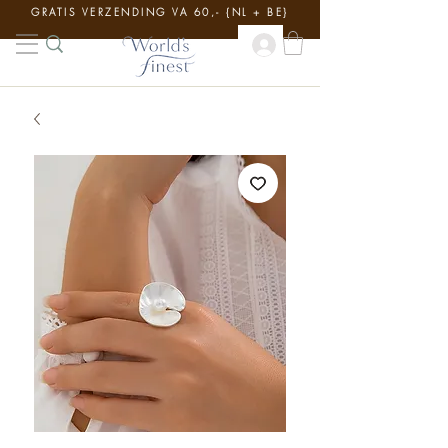
GRATIS VERZENDING VA 60,- {NL + BE}