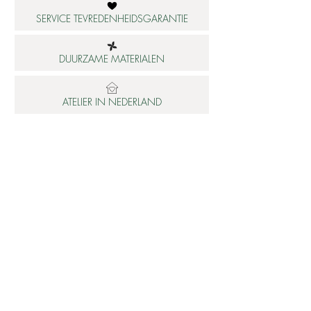
SERVICE TEVREDENHEIDSGARANTIE
DUURZAME MATERIALEN
ATELIER IN NEDERLAND
Informatie
Betaalbare luxe
About us
Studio Shop World's Finest
Gepersonaliseerde sieraden
Collectie updates
Sieraden cadeaubon
Sieraden cadeau tips