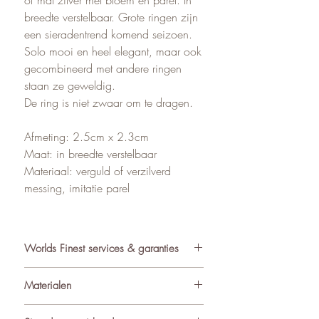
breedte verstelbaar. Grote ringen zijn
een sieradentrend komend seizoen.
Solo mooi en heel elegant, maar ook
gecombineerd met andere ringen
staan ze geweldig.
De ring is niet zwaar om te dragen.
Afmeting: 2.5cm x 2.3cm
Maat: in breedte verstelbaar
Materiaal: verguld of verzilverd
messing, imitatie parel
Worlds Finest services & garanties
✓ Atelier in Muiden NL
Materialen
✓ Gratis verzending va €75
✓ Verzending binnen 24-48 uur
De sieraden van World’s Finest