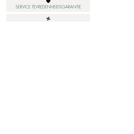
SERVICE TEVREDENHEIDSGARANTIE
DUURZAME MATERIALEN
ATELIER IN NEDERLAND
Informatie
Betaalbare luxe
About us
Studio Shop World's Finest
Gepersonaliseerde sieraden
Collectie updates
Sieraden cadeaubon
Sieraden cadeau tips