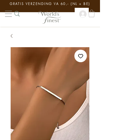
GRATIS VERZENDING VA 60,- {NL + BE}