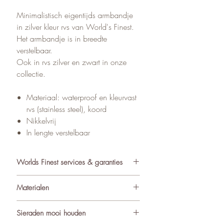
Minimalistisch eigentijds armbandje
in zilver kleur rvs van World's Finest.
Het armbandje is in breedte
verstelbaar.
Ook in rvs zilver en zwart in onze
collectie.
Materiaal: waterproof en kleurvast
rvs (stainless steel), koord
Nikkelvrij
In lengte verstelbaar
Worlds Finest services & garanties
✓ Atelier in Muiden NL
Materialen
✓ Gratis verzending va €75
✓ Verzending binnen 24-48 uur
De sieraden van World’s Finest
Sieraden mooi houden
✓ Retourneren binnen 14 dagen
worden met zorg samengesteld uit