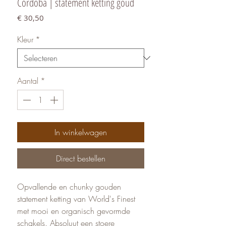
Córdoba | statement ketting goud
Prijs
€ 30,50
Kleur
*
Aantal
*
In winkelwagen
Direct bestellen
Opvallende en chunky gouden
statement ketting van World's Finest
met mooi en organisch gevormde
schakels. Absoluut een stoere