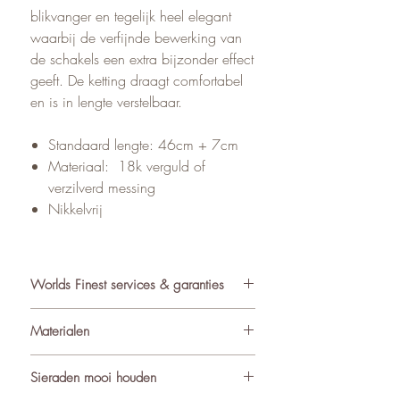
blikvanger en tegelijk heel elegant
waarbij de verfijnde bewerking van
de schakels een extra bijzonder effect
geeft. De ketting draagt comfortabel
en is in lengte verstelbaar.
Standaard lengte: 46cm + 7cm
Materiaal: 18k verguld of
verzilverd messing
Nikkelvrij
Worlds Finest services & garanties
✓ Atelier in Muiden NL
Materialen
✓ Gratis verzending va €75
✓ Verzending binnen 24-48 uur
De sieraden van World’s Finest
Sieraden mooi houden
✓ Retourneren binnen 14 dagen
worden met zorg samengesteld uit