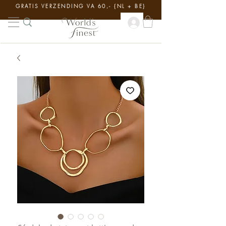
GRATIS VERZENDING VA 60,- {NL + BE}