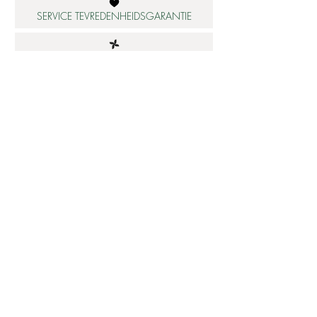
SERVICE TEVREDENHEIDSGARANTIE
DUURZAME MATERIALEN
ATELIER IN NEDERLAND
Informatie
Betaalbare luxe
About us
Studio Shop World's Finest
Gepersonaliseerde sieraden
Collectie updates
Sieraden cadeaubon
Sieraden cadeau tips