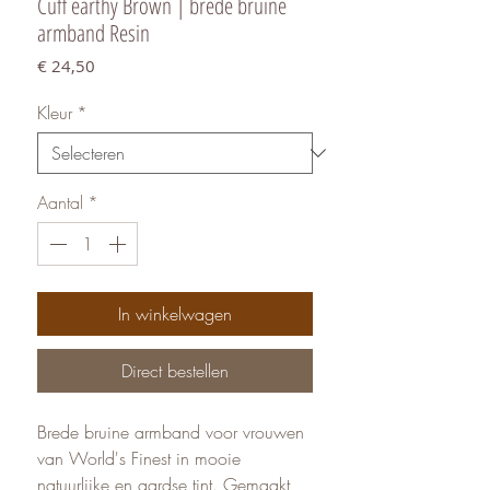
Cuff earthy Brown | brede bruine
armband Resin
Prijs
€ 24,50
Kleur
*
Aantal
*
In winkelwagen
Direct bestellen
Brede bruine armband voor vrouwen
van World's Finest in mooie
natuurlijke en aardse tint. Gemaakt