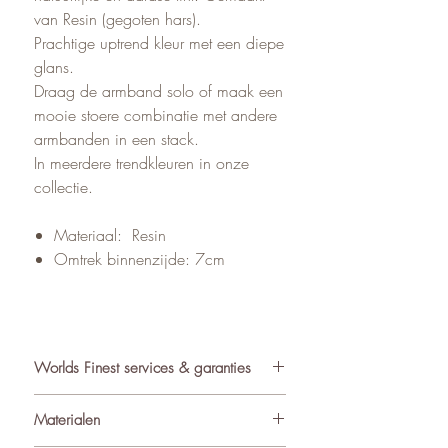
van Resin (gegoten hars).
Prachtige uptrend kleur met een diepe
glans.
Draag de armband solo of maak een
mooie stoere combinatie met andere
armbanden in een stack.
In meerdere trendkleuren in onze
collectie.
Materiaal: Resin
Omtrek binnenzijde: 7cm
Worlds Finest services & garanties
✓ Atelier in Muiden NL
Materialen
✓ Gratis verzending va €75