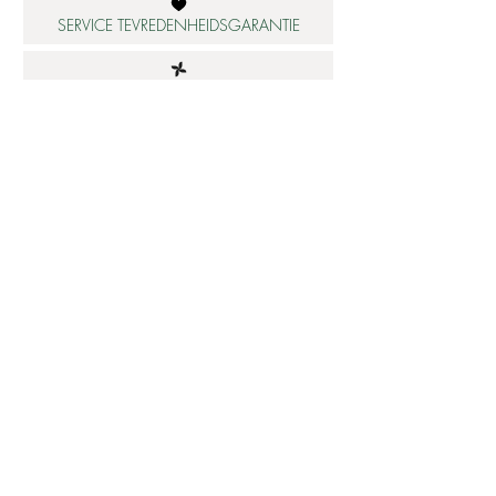
SERVICE TEVREDENHEIDSGARANTIE
DUURZAME MATERIALEN
ATELIER IN NEDERLAND
Informatie
Betaalbare luxe
About us
Studio Shop World's Finest
Gepersonaliseerde sieraden
Collectie updates
Sieraden cadeaubon
Sieraden cadeau tips