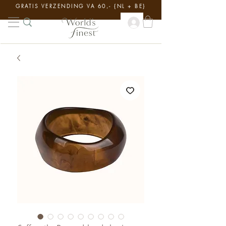
GRATIS VERZENDING VA 60,- {NL + BE}