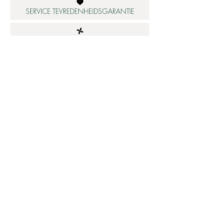
SERVICE TEVREDENHEIDSGARANTIE
DUURZAME MATERIALEN
ATELIER IN NEDERLAND
Informatie
Betaalbare luxe
About us
Studio Shop World's Finest
Gepersonaliseerde sieraden
Collectie updates
Sieraden cadeaubon
Sieraden cadeau tips