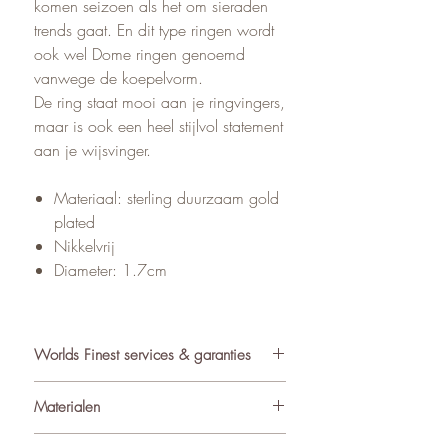
komen seizoen als het om sieraden
trends gaat. En dit type ringen wordt
ook wel Dome ringen genoemd
vanwege de koepelvorm.
De ring staat mooi aan je ringvingers,
maar is ook een heel stijlvol statement
aan je wijsvinger.
Materiaal: sterling duurzaam gold
plated
Nikkelvrij
Diameter: 1.7cm
Worlds Finest services & garanties
✓ Atelier in Muiden NL
Materialen
✓ Gratis verzending va €75
✓ Verzending binnen 24-48 uur
De sieraden van World’s Finest