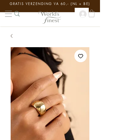
GRATIS VERZENDING VA 60,- {NL + BE}