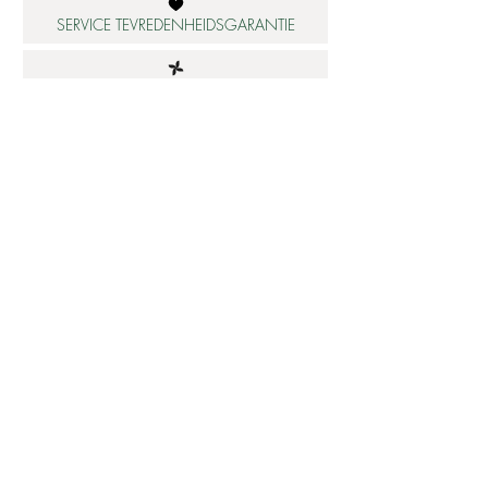
SERVICE TEVREDENHEIDSGARANTIE
DUURZAME MATERIALEN
ATELIER IN NEDERLAND
Informatie
Betaalbare luxe
About us
Studio Shop World's Finest
Gepersonaliseerde sieraden
Collectie updates
Sieraden cadeaubon
Sieraden cadeau tips