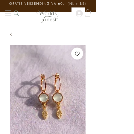
GRATIS VERZENDING VA 60,- {NL + BE}