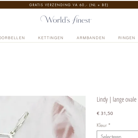
GRATIS VERZENDING VA 60,- {NL + BE}
OORBELLEN
KETTINGEN
ARMBANDEN
RINGEN
Lindy | lange ovale 
Prijs
€ 31,50
Kleur
*
Selecteren