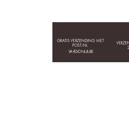
GRATIS VERZENDING MET
VERZE
POST.NL
€60
VA
NL & BE
HOME
COLLECTIES
OORBELLEN
KETTINGEN