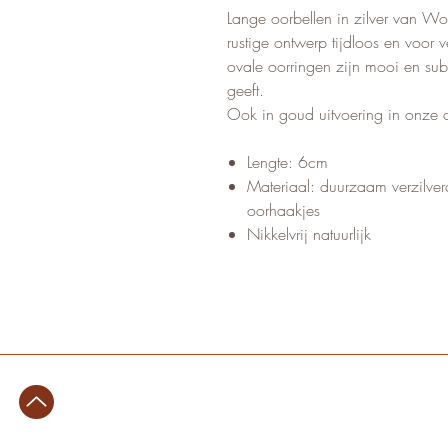
Lange oorbellen in zilver van Wor
rustige ontwerp tijdloos en voor 
ovale oorringen zijn mooi en subt
geeft.
Ook in goud uitvoering in onze 
Lengte: 6cm
Materiaal: duurzaam verzilver
oorhaakjes
Nikkelvrij natuurlijk