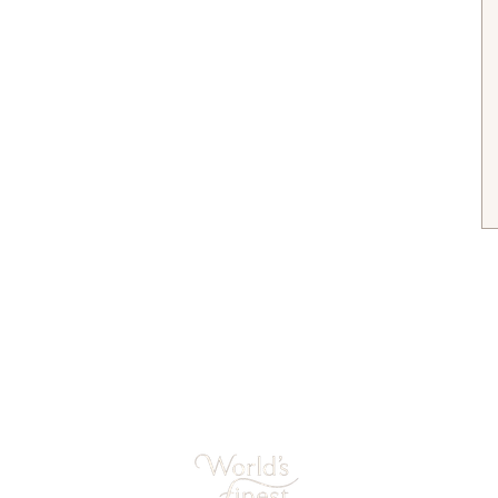
Veilig betalen
Cadeauservice
Materialen
Verzending
Sieraden mooi houden
Retourneren
Studio Shop World's Finest
Garantie
Privacy
Blog Sieradentrends
gemene voorwaarden
Sieraden cadeau tips