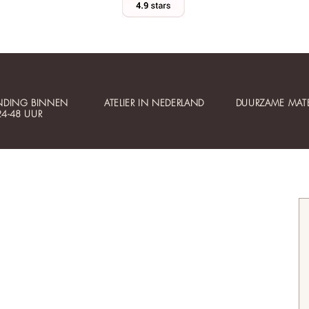
NDING BINNEN
ATELIER IN NEDERLAND
DUURZAME MATE
24-48 UUR
Klantenservice
Informatie
Contact
Betaalbare luxe
Mijn account
Gepersonaliseerde sieraden
Bestellen
Collectie updates
Veelgestelde vragen
Sieraden cadeaubon