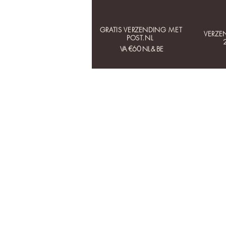
GRATIS VERZENDING MET
VERZE
POST.NL
€60
VA
NL & BE
HOME
COLLECTIES
OORBELLEN
KETTINGEN
ARMBANDEN
RINGEN
SETS