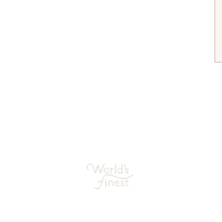
Sieraden mooi houden
Retourneren
Studio Shop World's Finest
Garantie
Privacy
Blog Sieradentrends
gemene voorwaarden
Sieraden cadeau tips
World's Finest Sieraden
Kazernestraat 12