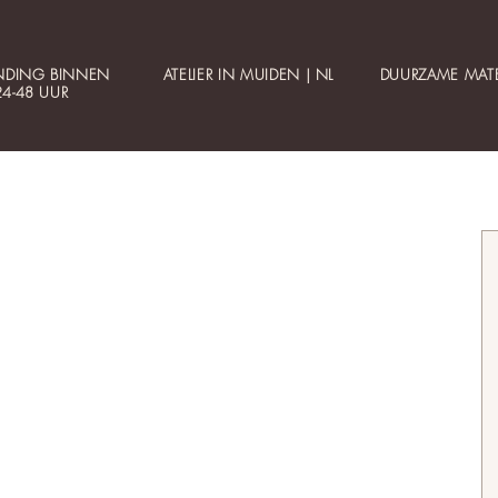
NDING BINNEN
ATELIER IN MUIDEN | NL
DUURZAME MATE
24-48 UUR
Klantenservice
Informatie
Contact
Betaalbare luxe
Mijn account
Gepersonaliseerde sieraden
Bestellen
Collectie updates
Veelgestelde vragen
Sieraden cadeaubon
Veilig betalen
Cadeauservice
Materialen
Verzending