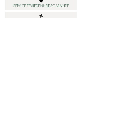
SERVICE TEVREDENHEIDSGARANTIE
DUURZAME MATERIALEN
ATELIER IN NEDERLAND
Informatie
Betaalbare luxe
About us
Studio Shop World's Finest
Gepersonaliseerde sieraden
Collectie updates
Sieraden cadeaubon
Sieraden cadeau tips