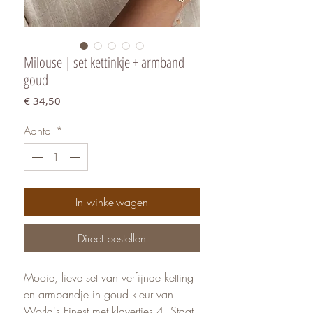
Milouse | set kettinkje + armband
goud
Prijs
€ 34,50
Aantal
*
In winkelwagen
Direct bestellen
Mooie, lieve set van verfijnde ketting
en armbandje in goud kleur van
World's Finest met klavertjes 4. Staat