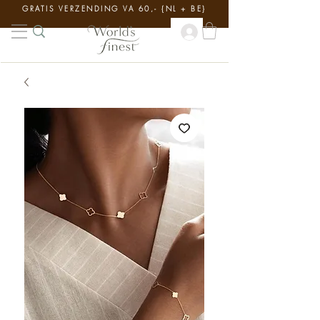
GRATIS VERZENDING VA 60,- {NL + BE}