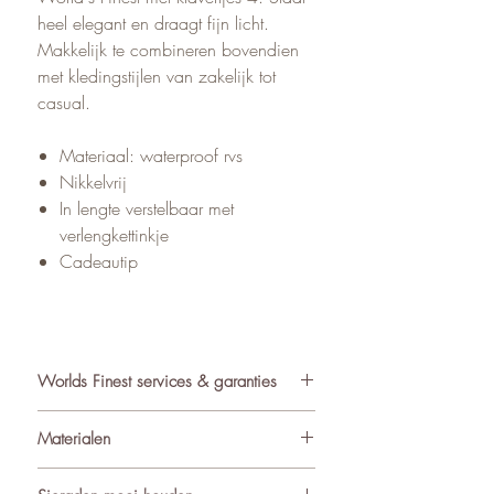
heel elegant en draagt fijn licht.
Makkelijk te combineren bovendien
met kledingstijlen van zakelijk tot
casual.
Materiaal: waterproof rvs
Nikkelvrij
In lengte verstelbaar met
verlengkettinkje
Cadeautip
Worlds Finest services & garanties
✓ Atelier in Muiden NL
Materialen
✓ Gratis verzending va €75
✓ Verzending binnen 24-48 uur
De sieraden van World’s Finest