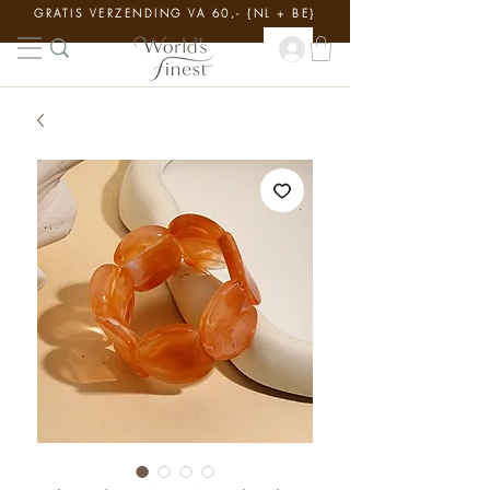
GRATIS VERZENDING VA 60,- {NL + BE}