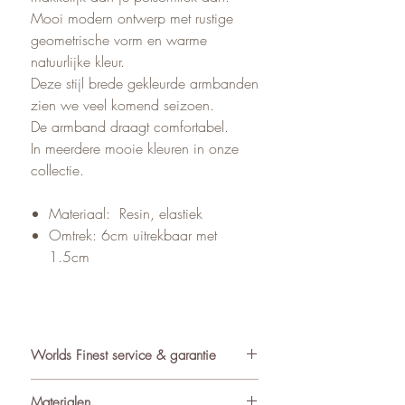
Mooi modern ontwerp met rustige
geometrische vorm en warme
natuurlijke kleur.
Deze stijl brede gekleurde armbanden
zien we veel komend seizoen.
De armband draagt comfortabel.
In meerdere mooie kleuren in onze
collectie.
Materiaal: Resin, elastiek
Omtrek: 6cm uitrekbaar met
1.5cm
Worlds Finest service & garantie
✓ Atelier in Muiden NL
Materialen