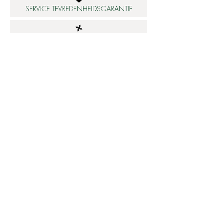
SERVICE TEVREDENHEIDSGARANTIE
DUURZAME MATERIALEN
ATELIER IN NEDERLAND
Informatie
Betaalbare luxe
About us
Studio Shop World's Finest
Gepersonaliseerde sieraden
Collectie updates
Sieraden cadeaubon
Sieraden cadeau tips
Materialen