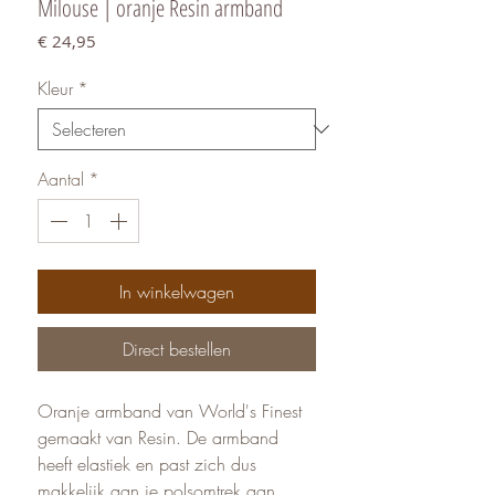
Milouse | oranje Resin armband
Prijs
€ 24,95
Kleur
*
Aantal
*
In winkelwagen
Direct bestellen
Oranje armband van World's Finest
gemaakt van Resin. De armband
heeft elastiek en past zich dus
makkelijk aan je polsomtrek aan.