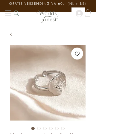
GRATIS VERZENDING VA 60,- {NL + BE}