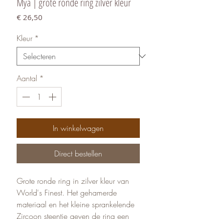
Mya | grote ronde ring zilver kleur
Prijs
€ 26,50
Kleur
*
Aantal
*
In winkelwagen
Direct bestellen
Grote ronde ring in zilver kleur van
World's Finest. Het gehamerde
materiaal en het kleine sprankelende
Zircoon steentje geven de ring een