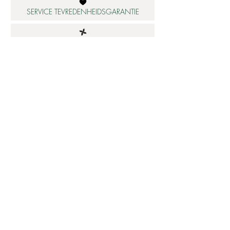
SERVICE TEVREDENHEIDSGARANTIE
DUURZAME MATERIALEN
ATELIER IN NEDERLAND
Informatie
Betaalbare luxe
About us
Studio Shop World's Finest
Gepersonaliseerde sieraden
Collectie updates
Sieraden cadeaubon
Sieraden cadeau tips