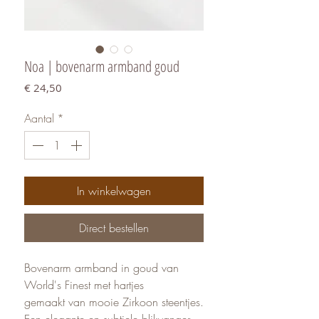
Noa | bovenarm armband goud
Prijs
€ 24,50
Aantal
*
In winkelwagen
Direct bestellen
Bovenarm armband in goud van
World's Finest met hartjes
gemaakt van mooie Zirkoon steentjes.
Een elegante en subtiele blikvanger