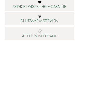
SERVICE TEVREDENHEIDSGARANTIE
DUURZAME MATERIALEN
ATELIER IN NEDERLAND
Informatie
Betaalbare luxe
About us
Studio Shop World's Finest
Gepersonaliseerde sieraden
Collectie updates
Sieraden cadeaubon
Sieraden cadeau tips