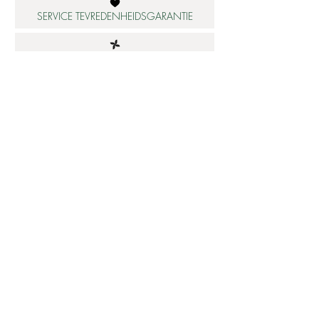
SERVICE TEVREDENHEIDSGARANTIE
DUURZAME MATERIALEN
ATELIER IN NEDERLAND
Informatie
Betaalbare luxe
About us
Studio Shop World's Finest
Gepersonaliseerde sieraden
Collectie updates
Sieraden cadeaubon
Sieraden cadeau tips