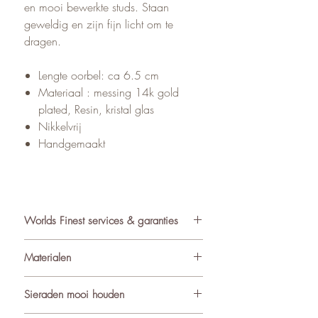
en mooi bewerkte studs. Staan
geweldig en zijn fijn licht om te
dragen.
Lengte oorbel: ca 6.5 cm
Materiaal : messing 14k gold
plated, Resin, kristal glas
Nikkelvrij
Handgemaakt
Worlds Finest services & garanties
✓ Atelier in Muiden NL
Materialen
✓ Gratis verzending va €75
✓ Verzending binnen 24-48 uur
De sieraden van World’s Finest
Sieraden mooi houden
✓ Retourneren binnen 14 dagen
worden met zorg samengesteld uit
✓ 3 maanden garantie