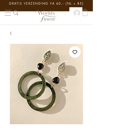
GRATIS VERZENDING VA 60,- {NL + BE}