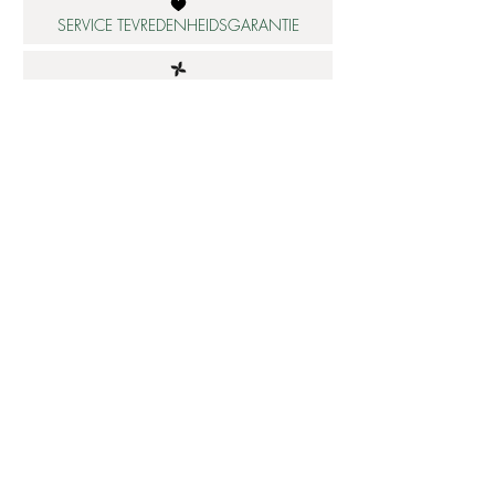
SERVICE TEVREDENHEIDSGARANTIE
DUURZAME MATERIALEN
ATELIER IN NEDERLAND
Informatie
Betaalbare luxe
About us
Studio Shop World's Finest
Gepersonaliseerde sieraden
Collectie updates
Sieraden cadeaubon
Sieraden cadeau tips