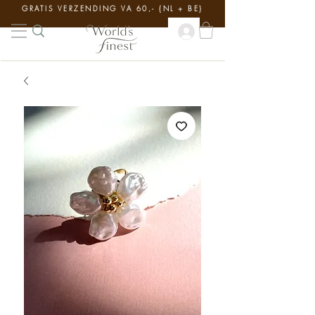
GRATIS VERZENDING VA 60,- {NL + BE}