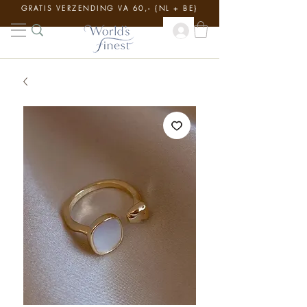
GRATIS VERZENDING VA 60,- {NL + BE}