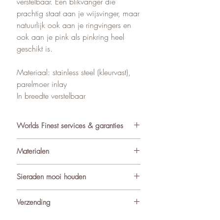
verstelbaar. Een blikvanger die
prachtig staat aan je wijsvinger, maar
natuurlijk ook aan je ringvingers en
ook aan je pink als pinkring heel
geschikt is.
Materiaal: stainless steel (kleurvast),
parelmoer inlay
In breedte verstelbaar
Worlds Finest services & garanties
✓ Atelier in Muiden NL
Materialen
✓ Gratis verzending va €75
✓ Verzending binnen 24-48 uur
De sieraden van World’s Finest
Sieraden mooi houden
✓ Retourneren binnen 14 dagen
worden met zorg samengesteld uit
✓ 3 maanden garantie
ondermeer natuurlijke materialen
Om de kwaliteit en uitstraling van je
Verzending
★ Klantbeoordeling o.b.v. reviews:
zoals edelstenen (waaronder
sieraden te behouden, adviseren we
4.9/5
geboortestenen), natuursteen,
ze met zorg te dragen. Vermijd direct