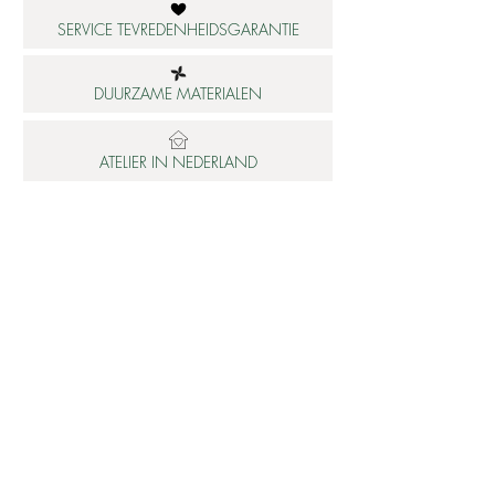
SERVICE TEVREDENHEIDSGARANTIE
DUURZAME MATERIALEN
ATELIER IN NEDERLAND
Informatie
Betaalbare luxe
About us
Studio Shop World's Finest
Gepersonaliseerde sieraden
Collectie updates
Sieraden cadeaubon
Sieraden cadeau tips