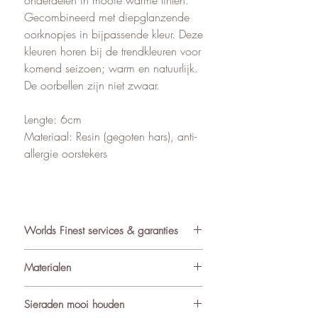
Gecombineerd met diepglanzende
oorknopjes in bijpassende kleur. Deze
kleuren horen bij de trendkleuren voor
komend seizoen; warm en natuurlijk.
De oorbellen zijn niet zwaar.
Lengte: 6cm
Materiaal: Resin (gegoten hars), anti-
allergie oorstekers
Worlds Finest services & garanties
✓ Atelier in Muiden NL
Materialen
✓ Gratis verzending va €75
✓ Verzending binnen 24-48 uur
De sieraden van World’s Finest
Sieraden mooi houden
✓ Retourneren binnen 14 dagen
worden met zorg samengesteld uit