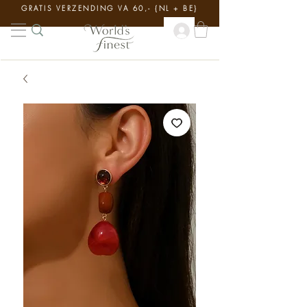
GRATIS VERZENDING VA 60,- {NL + BE}