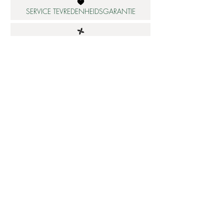
SERVICE TEVREDENHEIDSGARANTIE
DUURZAME MATERIALEN
ATELIER IN NEDERLAND
Informatie
Betaalbare luxe
About us
Studio Shop World's Finest
Gepersonaliseerde sieraden
Collectie updates
Sieraden cadeaubon
Sieraden cadeau tips