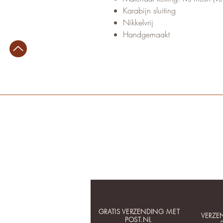
Karabijn sluiting
Nikkelvrij
Handgemaakt
GRATIS VERZENDING MET
VERZE
POST.NL