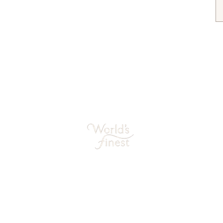
gemene voorwaarden
Sieraden cadeau tips
World's Finest Sieraden
Kazernestraat 12
1398AN Muiden
support@worldsfinest.nl
06-30639712