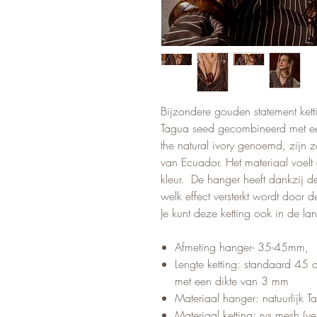
Bijzondere gouden statement kett
Tagua seed gecombineerd met ee
the natural ivory genoemd, zij
van Ecuador. Het materiaal voelt 
kleur. De hanger heeft dankzij d
welk effect versterkt wordt door d
Je kunt deze ketting ook in de lan
Afmeting hanger- 35-45mm,
Lengte ketting: standaard 45
met een dikte van 3 mm
Materiaal hanger: natuurlijk 
Materiaal ketting: rvs mesh (ve