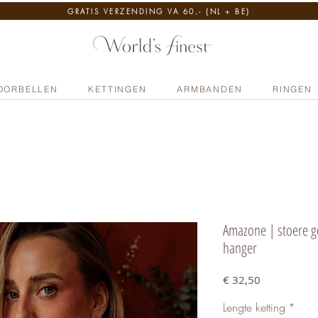
GRATIS VERZENDING VA 60,- {NL + BE}
OORBELLEN
KETTINGEN
ARMBANDEN
RINGEN
Amazone | stoere g
hanger
Prijs
€ 32,50
Lengte ketting
*