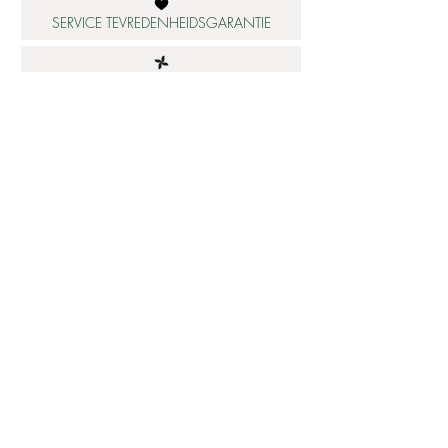
SERVICE TEVREDENHEIDSGARANTIE
DUURZAME MATERIALEN
ATELIER IN NEDERLAND
Informatie
Betaalbare luxe
About us
Studio Shop World's Finest
Gepersonaliseerde sieraden
Collectie updates
Sieraden cadeaubon
Sieraden cadeau tips