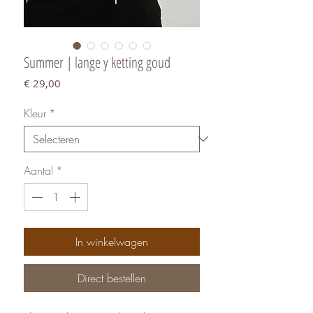
Summer | lange y ketting goud
Prijs
€ 29,00
Kleur
*
Aantal
*
In winkelwagen
Direct bestellen