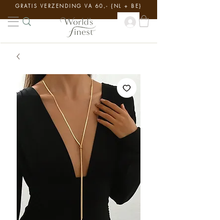
GRATIS VERZENDING VA 60,- {NL + BE}