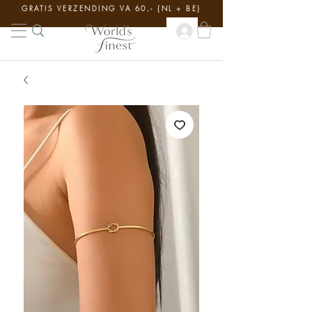
GRATIS VERZENDING VA 60,- {NL + BE}