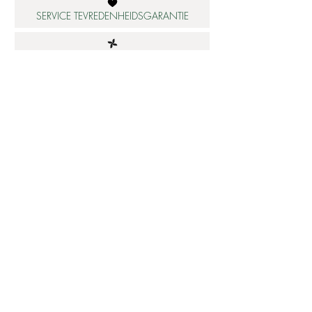
SERVICE TEVREDENHEIDSGARANTIE
DUURZAME MATERIALEN
ATELIER IN NEDERLAND
Informatie
Betaalbare luxe
About us
Studio Shop World's Finest
Gepersonaliseerde sieraden
Collectie updates
Sieraden cadeaubon
Sieraden cadeau tips