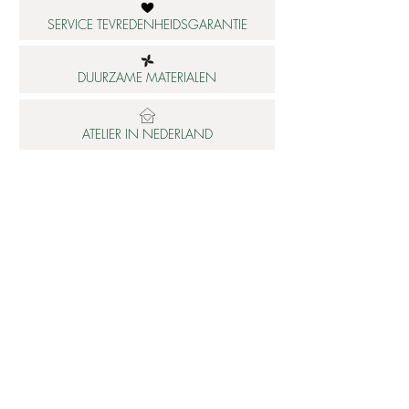
SERVICE TEVREDENHEIDSGARANTIE
DUURZAME MATERIALEN
ATELIER IN NEDERLAND
Informatie
Betaalbare luxe
About us
Studio Shop World's Finest
Gepersonaliseerde sieraden
Collectie updates
Sieraden cadeaubon
Sieraden cadeau tips