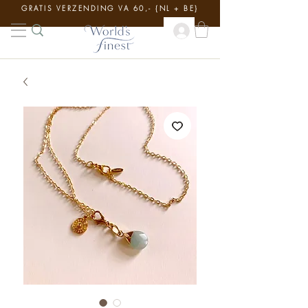
GRATIS VERZENDING VA 60,- {NL + BE}