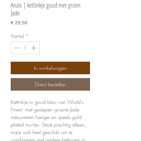
Anaïs | kettinkje goud met groen
Jade
Prijs
€ 29,50
Aantal
*
In winkelwagen
Direct bestellen
Kettinkje in goud kleur van World's
Finest met geslepen groene Jade
natuursteen hanger en speels gold
plated muntje. Staat prachtig alleen,
maar ook heel geschikt om te
combineren met andere kettingen in