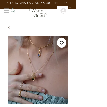
GRATIS VERZENDING VA 60,- {NL + BE}