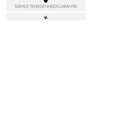
SERVICE TEVREDENHEIDSGARANTIE
DUURZAME MATERIALEN
ATELIER IN NEDERLAND
Informatie
Betaalbare luxe
About us
Studio Shop World's Finest
Gepersonaliseerde sieraden
Collectie updates
Sieraden cadeaubon
Sieraden cadeau tips