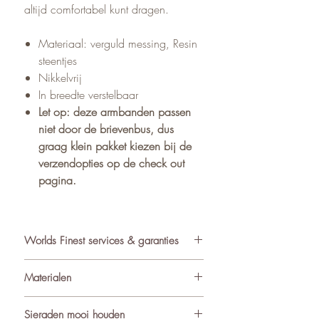
altijd comfortabel kunt dragen.
Materiaal: verguld messing, Resin
steentjes
Nikkelvrij
In breedte verstelbaar
Let op: deze armbanden passen
niet door de brievenbus, dus
graag klein pakket kiezen bij de
verzendopties op de check out
pagina.
Worlds Finest services & garanties
✓ Atelier in Muiden NL
Materialen
✓ Gratis verzending va €75
✓ Verzending binnen 24-48 uur
De sieraden van World’s Finest
Sieraden mooi houden
✓ Retourneren binnen 14 dagen