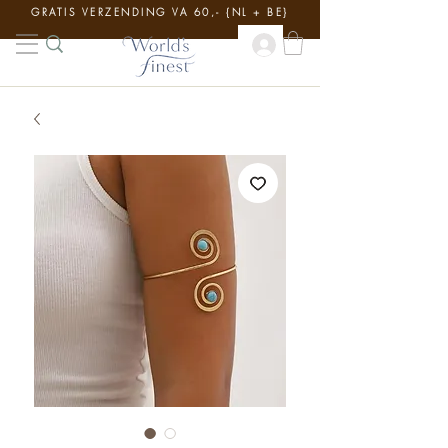
GRATIS VERZENDING VA 60,- {NL + BE}