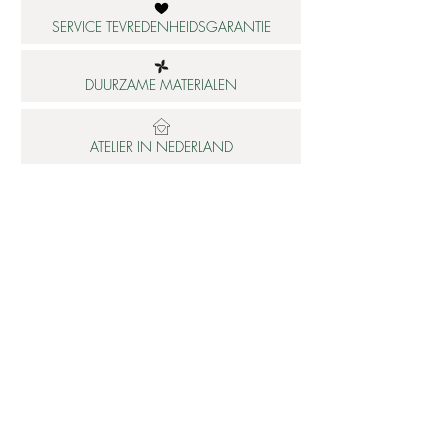
SERVICE TEVREDENHEIDSGARANTIE
DUURZAME MATERIALEN
ATELIER IN NEDERLAND
Informatie
Betaalbare luxe
About us
Studio Shop World's Finest
Gepersonaliseerde sieraden
Collectie updates
Sieraden cadeaubon
Sieraden cadeau tips