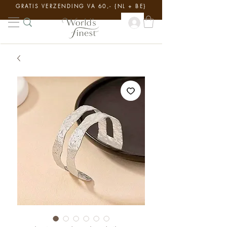
GRATIS VERZENDING VA 60,- {NL + BE}