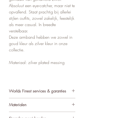
Absoluut een eye-catcher, maar niet te
opvallend. Staat prachtig bij allerlei
stijlen outfits, zowel zakelijk, feestelijk
als meer casual. In breedte
verstelbaar.
Deze armband hebben we zowel in
goud kleur als zilver kleur in onze
collectie.
Materiaal: zilver plated messing
Worlds Finest services & garanties
✓ Atelier in Muiden NL
Materialen
✓ Gratis verzending va €75
✓ Verzending binnen 24-48 uur
De sieraden van World’s Finest