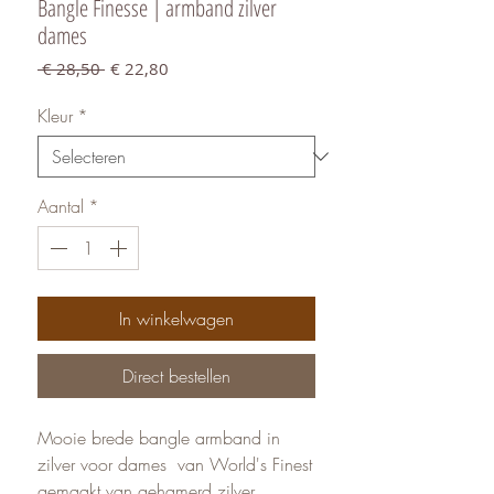
Bangle Finesse | armband zilver
dames
Normale
Verkoopprijs
 € 28,50 
€ 22,80
prijs
Kleur
*
Aantal
*
In winkelwagen
Direct bestellen
Mooie brede bangle armband in
zilver voor dames van World's Finest
gemaakt van gehamerd zilver.