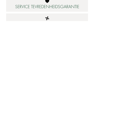
SERVICE TEVREDENHEIDSGARANTIE
DUURZAME MATERIALEN
ATELIER IN NEDERLAND
Informatie
Betaalbare luxe
About us
Studio Shop World's Finest
Gepersonaliseerde sieraden
Collectie updates
Sieraden cadeaubon
Sieraden cadeau tips