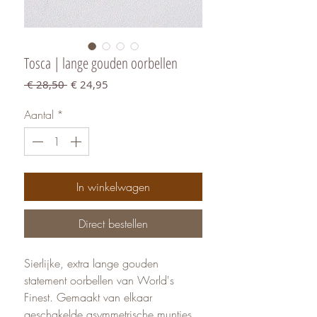
Tosca | lange gouden oorbellen
Normale
Verkoopprijs
 € 28,50 
€ 24,95
prijs
Aantal
*
In winkelwagen
Direct bestellen
Sierlijke, extra lange gouden
statement oorbellen van World's
Finest. Gemaakt van elkaar
geschakelde asymmetrische muntjes.