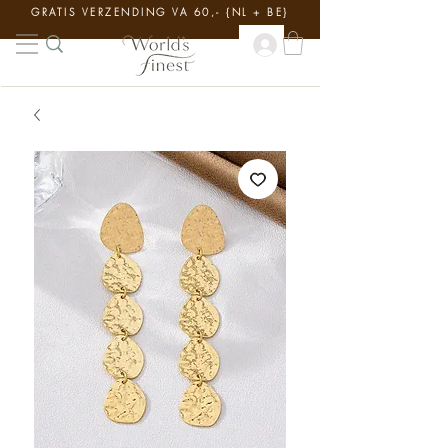
GRATIS VERZENDING VA 60,- {NL + BE}