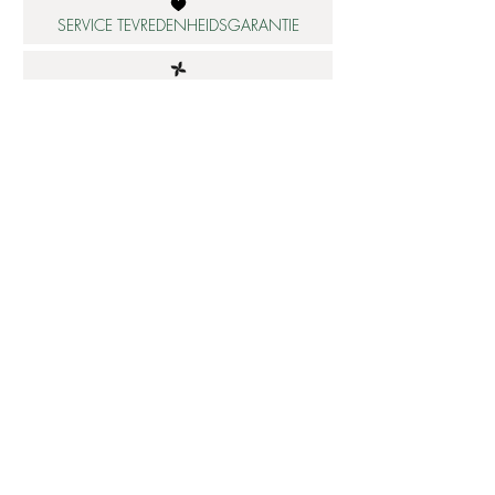
SERVICE TEVREDENHEIDSGARANTIE
DUURZAME MATERIALEN
ATELIER IN NEDERLAND
Informatie
Betaalbare luxe
About us
Studio Shop World's Finest
Gepersonaliseerde sieraden
Collectie updates
Sieraden cadeaubon
Sieraden cadeau tips