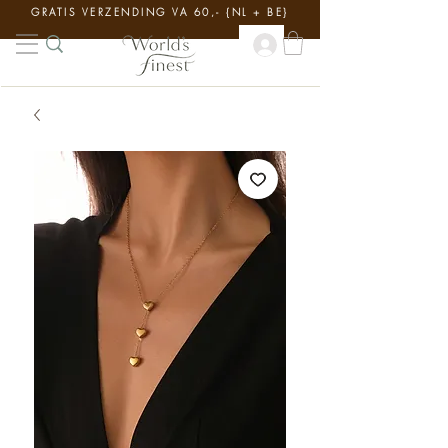
GRATIS VERZENDING VA 60,- {NL + BE}