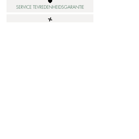
SERVICE TEVREDENHEIDSGARANTIE
DUURZAME MATERIALEN
ATELIER IN NEDERLAND
Informatie
Betaalbare luxe
About us
Studio Shop World's Finest
Gepersonaliseerde sieraden
Collectie updates
Sieraden cadeaubon
Sieraden cadeau tips