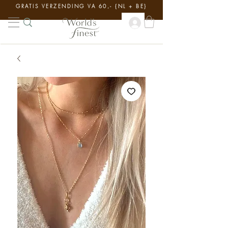
GRATIS VERZENDING VA 60,- {NL + BE}