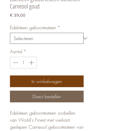
Carneool goud
Prijs
€ 39,00
Edelsteen geboortesteen
*
Aantal
*
In winkelwagen
Direct bestellen
Edelsteen geboortesteen oorbellen
van World's Finest met vierkant
geslepen Carneool geboortesteen van