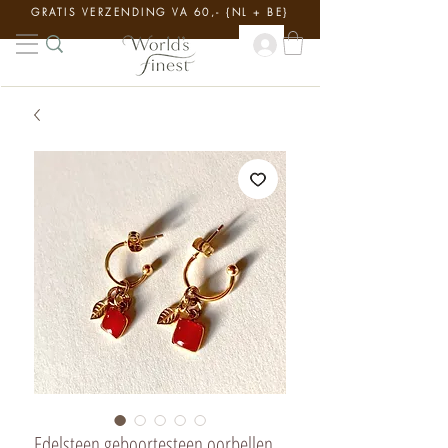
GRATIS VERZENDING VA 60,- {NL + BE}
Edelsteen geboortesteen oorbellen