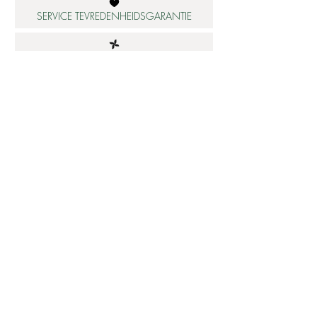
SERVICE TEVREDENHEIDSGARANTIE
DUURZAME MATERIALEN
ATELIER IN NEDERLAND
Informatie
Betaalbare luxe
About us
Studio Shop World's Finest
Gepersonaliseerde sieraden
Collectie updates
Sieraden cadeaubon
Sieraden cadeau tips