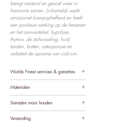
brengt verstand en gevoel weer in
harmonie samen. Lichamelijk werkt
amazoniet krampopheffend en heeft
een positieve werking op de hersenen
en het zenuwstelsel, hypofyse,
thymus, de stofwisseling, huid,
tanden, botten, osteoporose en
verbetert de opname van calcium.
Worlds Finest services & garanties
✓ Atelier in Muiden NL
Materialen
✓ Gratis verzending va €75
✓ Verzending binnen 24-48 uur
De sieraden van World’s Finest
Sieraden mooi houden
✓ Retourneren binnen 14 dagen
worden met zorg samengesteld uit
✓ 3 maanden garantie
ondermeer natuurlijke materialen
Om de kwaliteit en uitstraling van je
Verzending
★ Klantbeoordeling o.b.v. reviews:
zoals edelstenen (waaronder
sieraden te behouden, adviseren we
4.9/5
geboortestenen), natuursteen,
ze met zorg te dragen. Vermijd direct
Alle pakketjes binnen Nederland en