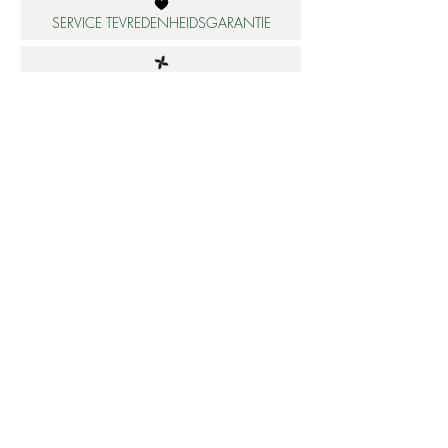
SERVICE TEVREDENHEIDSGARANTIE
DUURZAME MATERIALEN
ATELIER IN NEDERLAND
Informatie
Betaalbare luxe
About us
Studio Shop World's Finest
Gepersonaliseerde sieraden
Collectie updates
Sieraden cadeaubon
Sieraden cadeau tips