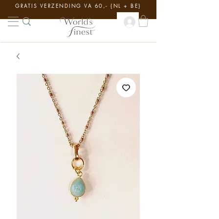
GRATIS VERZENDING VA 60,- {NL + BE}