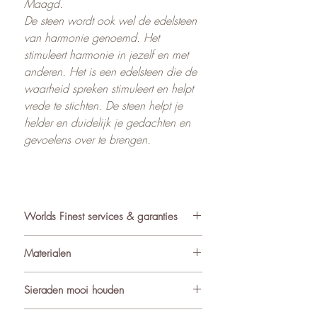
Maagd.
De steen wordt ook wel de edelsteen
van harmonie genoemd. Het
stimuleert harmonie in jezelf en met
anderen. Het is een edelsteen die de
waarheid spreken stimuleert en helpt
vrede te stichten. De steen helpt je
helder en duidelijk je gedachten en
gevoelens over te brengen.
Worlds Finest services & garanties
✓ Atelier in Muiden NL
Materialen
✓ Gratis verzending va €75
✓ Verzending binnen 24-48 uur
De sieraden van World’s Finest
Sieraden mooi houden
✓ Retourneren binnen 14 dagen
worden met zorg samengesteld uit
✓ 3 maanden garantie
ondermeer natuurlijke materialen
Om de kwaliteit en uitstraling van je