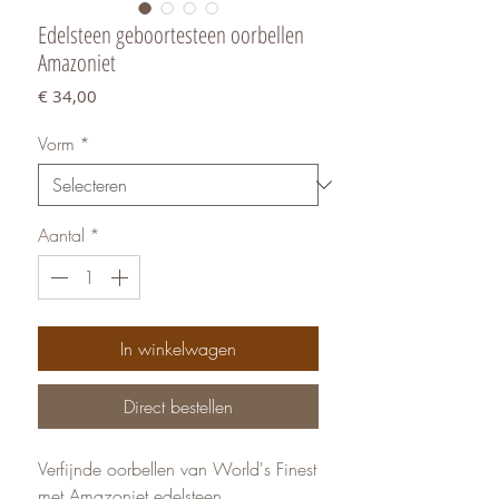
Edelsteen geboortesteen oorbellen
Amazoniet
Prijs
€ 34,00
Vorm
*
Aantal
*
In winkelwagen
Direct bestellen
Verfijnde oorbellen van World's Finest
met Amazoniet edelsteen