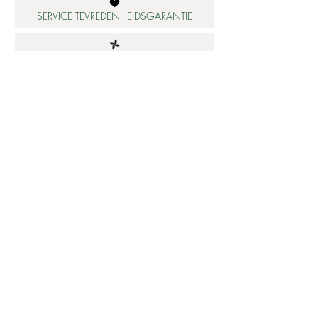
SERVICE TEVREDENHEIDSGARANTIE
DUURZAME MATERIALEN
ATELIER IN NEDERLAND
Informatie
Betaalbare luxe
About us
Studio Shop World's Finest
Gepersonaliseerde sieraden
Collectie updates
Sieraden cadeaubon
Sieraden cadeau tips