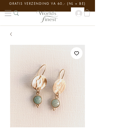
GRATIS VERZENDING VA 60,- {NL + BE}