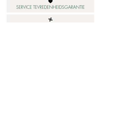
SERVICE TEVREDENHEIDSGARANTIE
DUURZAME MATERIALEN
ATELIER IN NEDERLAND
Informatie
Betaalbare luxe
About us
Studio Shop World's Finest
Gepersonaliseerde sieraden
Collectie updates
Sieraden cadeaubon
Sieraden cadeau tips