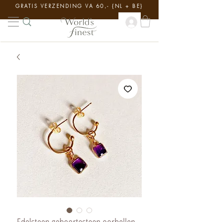
GRATIS VERZENDING VA 60,- {NL + BE}
Edelsteen geboortesteen oorbellen