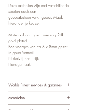
Deze oorbellen zijn met verschillende
soorten edelsteen
geboortesteen verkrijgbaar. Maak
hieronder je keuze.
Materiaal oorringen: messing 24k
gold plated
Edelsteentjes van ca 8 x 8mm gezet
in goud Vermeil
Nikkelvrij natuurlijk
Handgemaakt
Worlds Finest services & garanties
✓ Atelier in Muiden NL
Materialen
✓ Gratis verzending va €75
✓ Verzending binnen 24-48 uur
De sieraden van World’s Finest