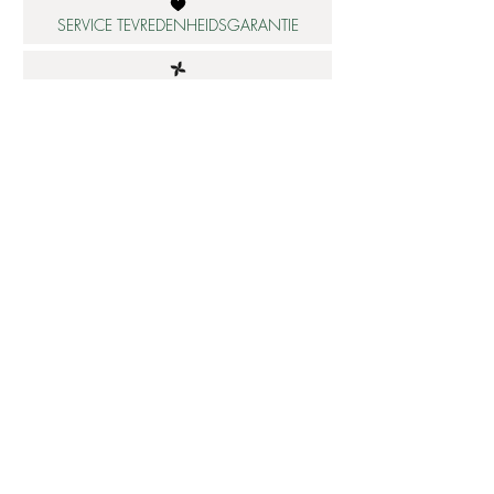
SERVICE TEVREDENHEIDSGARANTIE
DUURZAME MATERIALEN
ATELIER IN NEDERLAND
Informatie
Betaalbare luxe
About us
Studio Shop World's Finest
Gepersonaliseerde sieraden
Collectie updates
Sieraden cadeaubon
Sieraden cadeau tips