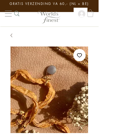
GRATIS VERZENDING VA 60,- {NL + BE}