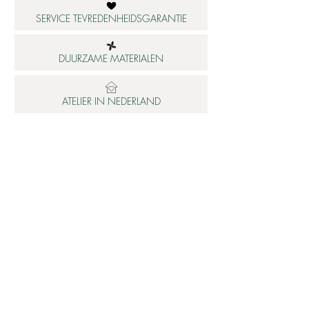
SERVICE TEVREDENHEIDSGARANTIE
DUURZAME MATERIALEN
ATELIER IN NEDERLAND
Informatie
Betaalbare luxe
About us
Studio Shop World's Finest
Gepersonaliseerde sieraden
Collectie updates
Sieraden cadeaubon
Sieraden cadeau tips