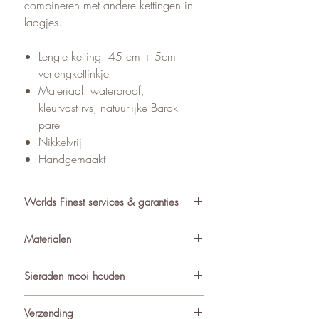
combineren met andere kettingen in
laagjes.
Lengte ketting: 45 cm + 5cm
verlengkettinkje
Materiaal: waterproof,
kleurvast rvs, natuurlijke Barok
parel
Nikkelvrij
Handgemaakt
Worlds Finest services & garanties
✓ Atelier in Muiden NL
Materialen
✓ Gratis verzending va €75
✓ Verzending binnen 24-48 uur
De sieraden van World’s Finest
Sieraden mooi houden
✓ Retourneren binnen 14 dagen
worden met zorg samengesteld uit
✓ 3 maanden garantie
ondermeer natuurlijke materialen
Om de kwaliteit en uitstraling van je
Verzending
★ Klantbeoordeling o.b.v. reviews:
zoals edelstenen (waaronder