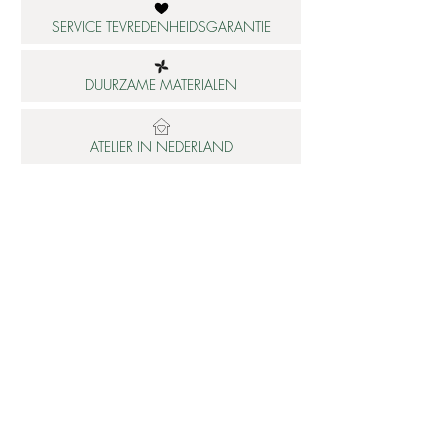
SERVICE TEVREDENHEIDSGARANTIE
DUURZAME MATERIALEN
ATELIER IN NEDERLAND
Informatie
Betaalbare luxe
About us
Studio Shop World's Finest
Gepersonaliseerde sieraden
Collectie updates
Sieraden cadeaubon
Sieraden cadeau tips