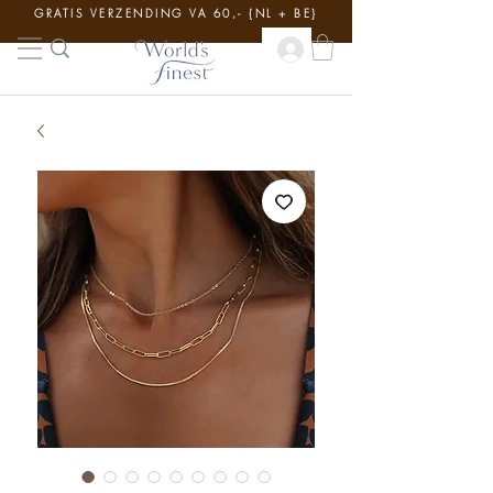
GRATIS VERZENDING VA 60,- {NL + BE}