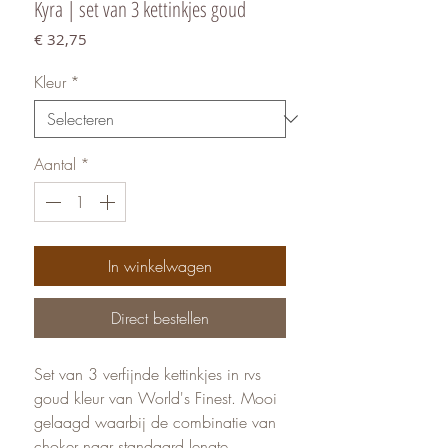
Kyra | set van 3 kettinkjes goud
Prijs
€ 32,75
Kleur
*
Aantal
*
In winkelwagen
Direct bestellen
Set van 3 verfijnde kettinkjes in rvs
goud kleur van World's Finest. Mooi
gelaagd waarbij de combinatie van
choker naar standaard lengte