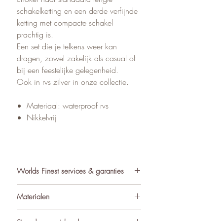
schakelketting en een derde verfijnde
ketting met compacte schakel
prachtig is.
Een set die je telkens weer kan
dragen, zowel zakelijk als casual of
bij een feestelijke gelegenheid.
Ook in rvs zilver in onze collectie.
Materiaal: waterproof rvs
Nikkelvrij
Worlds Finest services & garanties
✓ Atelier in Muiden NL
Materialen
✓ Gratis verzending va €75
✓ Verzending binnen 24-48 uur
De sieraden van World’s Finest