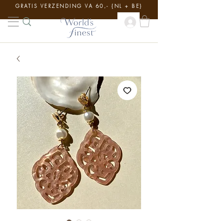
GRATIS VERZENDING VA 60,- {NL + BE}