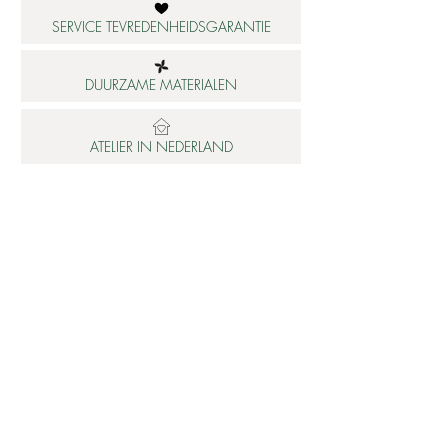
SERVICE TEVREDENHEIDSGARANTIE
DUURZAME MATERIALEN
ATELIER IN NEDERLAND
Informatie
Betaalbare luxe
About us
Studio Shop World's Finest
Gepersonaliseerde sieraden
Collectie updates
Sieraden cadeaubon
Sieraden cadeau tips