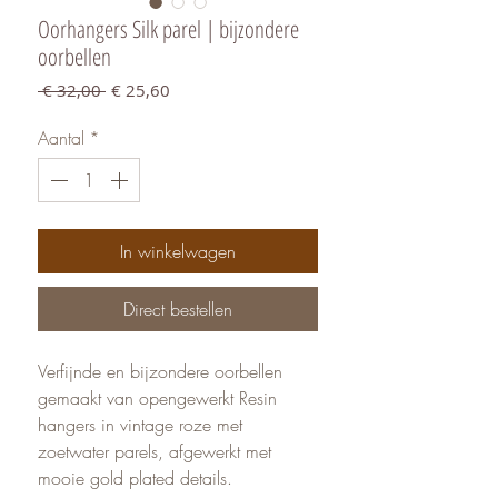
Oorhangers Silk parel | bijzondere
oorbellen
Normale
Verkoopprijs
 € 32,00 
€ 25,60
prijs
Aantal
*
In winkelwagen
Direct bestellen
Verfijnde en bijzondere oorbellen
gemaakt van opengewerkt Resin
hangers in vintage roze met
zoetwater parels, afgewerkt met
mooie gold plated details.