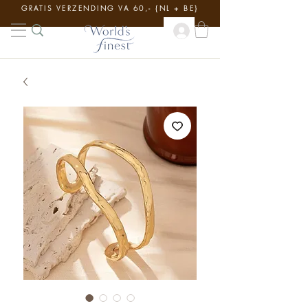
GRATIS VERZENDING VA 60,- {NL + BE}