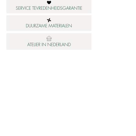
SERVICE TEVREDENHEIDSGARANTIE
DUURZAME MATERIALEN
ATELIER IN NEDERLAND
Informatie
Betaalbare luxe
About us
Studio Shop World's Finest
Gepersonaliseerde sieraden
Collectie updates
Sieraden cadeaubon
Sieraden cadeau tips